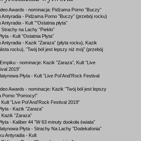
ideo Awards - nominacja: Pidżama Porno "Buczy"
 Antyradia - Pidżama Porno "Buczy" (przebój rocku)
Antyradia - Kult ""Ostatnia płyta"
- Strachy na Lachy "Piekło"
yta - Kult "Ostatnia Płyta"
Antyradia - Kazik "Zaraza" (płyta rocku), Kazik
sta rocku), "Twój ból jest lepszy niż mój" (przebój
 Empiku - nominacje: Kazik "Zaraza", Kult "Live
ival 2019"
atynowa Płyta - Kult "Live Pol'And'Rock Festival
deo Awards - nominacje: Kazik "Twój ból jest lepszy
ma Porno "Pomocy!"
- Kult "Live Pol'And'Rock Festival 2019"
łyta - Kazik "Zaraza"
- Kazik "Zaraza"
łyta - Kaliber 44 "W 63 minuty dookoła świata"
latynowa Płyta - Strachy Na Lachy "Dodekafonia"
u Antyradia - Kult