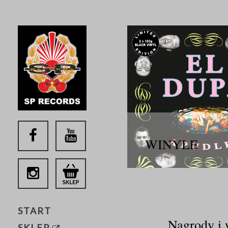
WINYLE
" alt="kult winyl" />
START
Nagrody i 
SKLEP