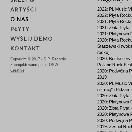
ARTYŚCI
2022: PL Music V
2022: Płyta Rocku
O NAS
2021: Płyta Rocku 
2021: Złota Płyta 
PŁYTY
2021: Platynowa Pł
WYŚLIJ DEMO
2020: Płyta Rocku 
Staszewski (wokali
KONTAKT
rocku)
2020: Bestsellery
Copyright © 2017 - S.P. Records
Pol'and'Rock Fest
Zaprojektowane przez
OSW
Creative
.
2020: Podwójna Pl
2019"
2020: PL Music Vi
niż mój" i Pidża
2020: Złota Płyta 
2020: Platynowa P
2020: Złota Płyta 
2020: Platynowa P
2020: Podwójna P
2019: Zespół Rock