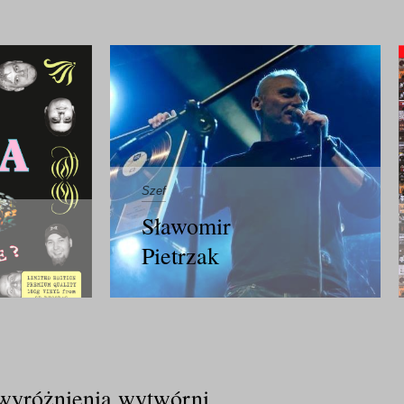
Szef
Sławomir
Pietrzak
wyróżnienia wytwórni