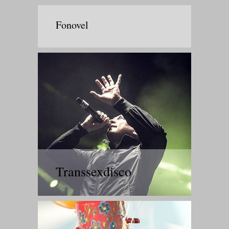
Fonovel
Transsexdisco