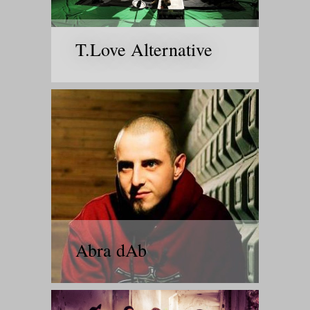
T.Love Alternative
Abra dAb