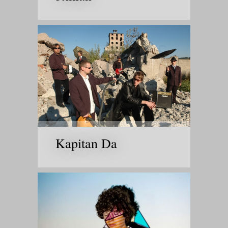
Kapitan Da