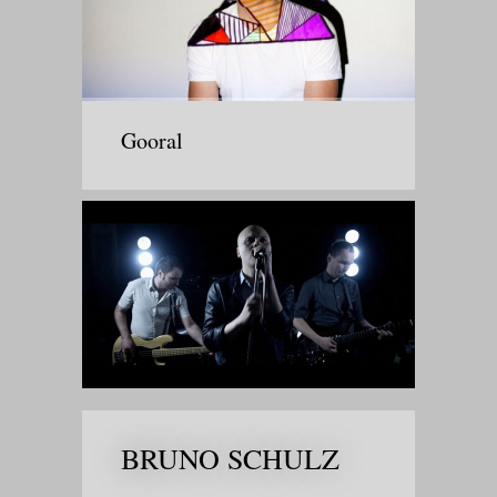
Gooral
BRUNO SCHULZ